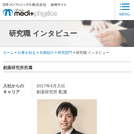
メ
イ
MENU
ン
コ
研究職 インタビュー
ン
テ
ン
ホーム
仕事を知る
先輩紹介
研究部門
研究職 インタビュー
ツ
に
創薬研究所所属
移
動
入社からの
2017年4月入社
キャリア
創薬研究所 配属