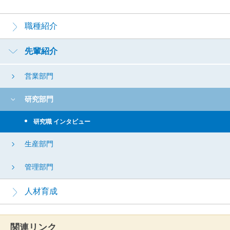
採
用
職種紹介
メ
ニ
先輩紹介
ュ
ー
営業部門
研究部門
研究職 インタビュー
生産部門
管理部門
人材育成
関連リンク