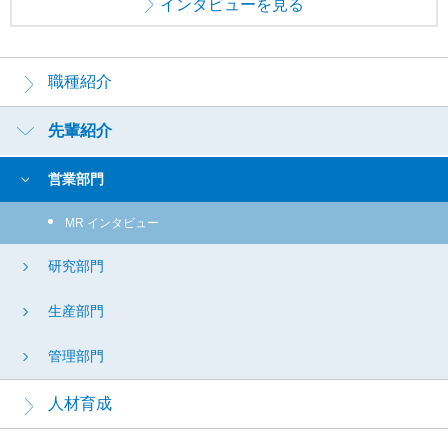
インタビューを見る
採
用
職種紹介
メ
ニ
先輩紹介
ュ
ー
営業部門
MR インタビュー
研究部門
生産部門
管理部門
人材育成