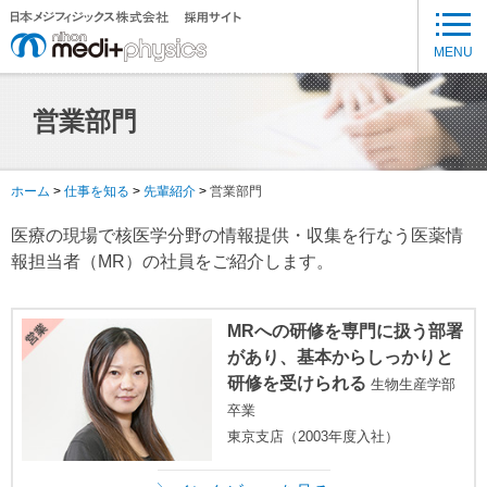
メ
イ
MENU
ン
コ
営業部門
ン
テ
ン
ホーム
仕事を知る
先輩紹介
営業部門
ツ
に
医療の現場で核医学分野の情報提供・収集を行なう医薬情
移
報担当者（MR）の社員をご紹介します。
動
MRへの研修を専門に扱う部署
があり、基本からしっかりと
研修を受けられる
生物生産学部
卒業
東京支店（2003年度入社）