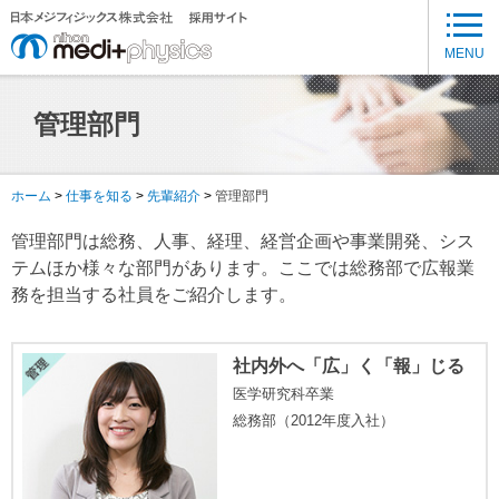
メ
イ
MENU
ン
コ
管理部門
ン
テ
ン
ホーム
仕事を知る
先輩紹介
管理部門
ツ
に
管理部門は総務、人事、経理、経営企画や事業開発、シス
移
テムほか様々な部門があります。ここでは総務部で広報業
動
務を担当する社員をご紹介します。
社内外へ「広」く「報」じる
医学研究科卒業
総務部（2012年度入社）