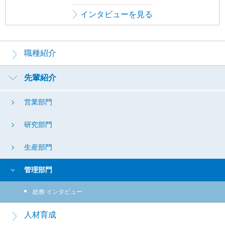
インタビューを見る
採
用
職種紹介
メ
ニ
先輩紹介
ュ
ー
営業部門
研究部門
生産部門
管理部門
総務 インタビュー
人材育成