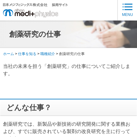
メ
イ
MENU
ン
コ
創薬研究の仕事
ン
テ
ン
ホーム
仕事を知る
職種紹介
創薬研究の仕事
ツ
に
当社の未来を担う「創薬研究」の仕事についてご紹介しま
移
す。
動
どんな仕事？
創薬研究では、新製品や新技術の研究開発に関する業務お
よび、すでに販売されている製剤の改良研究を主に行って