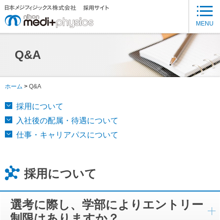
メ
イ
MENU
ン
コ
Q&A
ン
テ
ン
ホーム
Q&A
ツ
に
採用について
移
入社後の配属・待遇について
動
仕事・キャリアパスについて
採用について
選考に際し、学部によりエントリー
制限はありますか？