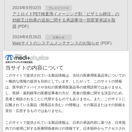
2024年9月02日
プレスリリース
アミロイドPET検査用イメージング剤「ビザミル静注」の
効能又は効果の追加に関する承認事項一部変更承認を取
得
(PDF)
2024年8月26日
お知らせ
Webサイトのシステムメンテナンスのお知らせ
(PDF)
2024年7月05日
プレスリリース
役員異動のお知らせ
(PDF)
当サイトの内容について
2024年7月03日
お知らせ
このサイトで提供されている製品情報は、当社の医療用医薬品等についての
Webサイトのシステムメンテナンスのお知らせ
(PDF)
一般的な情報の提供を目的としています。したがって、このサイトの情報
2024年6月25日
は、医学的アドバイスや当社の医療用医薬品等の使用説明ではありません
プレスリリース
し、医師・薬剤師等の医療従事者の方が、患者の医療に関する決定のため、
組織改編および役員異動のお知らせ
(PDF)
ペ
患者と相談されることに代替するものでもありません。また、このサイトに
ー
記載されている製品（開発品を含む）の情報は、その製品またはその効能を
先
« 最初
前
‹‹
ペ
1
ペ
2
ペ
3
カ
4
ペ
5
ペ
6
ペ
7
ジ
宣伝・広告するものではありません。
送
頭
ペ
ー
ー
ー
レ
ー
ー
ー
ペ
8
ペ
9
次
››
最
最終 »
り
ペ
ー
ジ
ジ
ジ
ン
ジ
ジ
ジ
このサイトで提供されている製品情報は、日本の承認内容に基づき、日本国
ー
ー
ペ
終
ー
ジ
ト
内での使用に対する医療関係者向けの情報です。日本国外からアクセスされ
ジ
ジ
ー
ペ