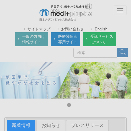
メ
イ
Togg
ン
navig
コ
サイトマップ
お問い合わせ
English
ン
一般の方向け
医療関係者
受託サービス
テ
情報サイト
専用サイト
について
ン
検
検索
ツ
索
に
移
動
新着情報
お知らせ
プレスリリース