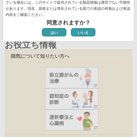
ジ
ペ
ている場合には、このサイトで提供されている製品情報は適切でない可能性
新着情報一覧
ジ
ー
ー
があります。現在、居留または滞在されている国での承認の有無および承認
ジ
内容をご確認ください。
ジ
同意されますか？
はい
いいえ
お役立ち情報
病気について知りたい方へ