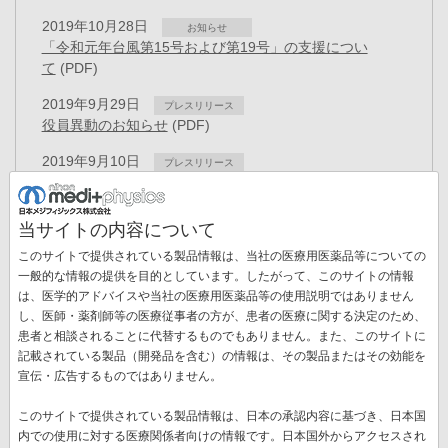
2019年10月28日
お知らせ
「令和元年台風第15号および第19号」の支援につい
て
(PDF)
2019年9月29日
プレスリリース
役員異動のお知らせ
(PDF)
2019年9月10日
プレスリリース
「セラノスティクス」の創薬拠点が完成
(PDF)
2019年8月20日
プレスリリース
当サイトの内容について
核医学画像解析ソフトウェアのご提供方針について -
このサイトで提供されている製品情報は、当社の医療用医薬品等についての
medi+FALCON認証取得ー
(PDF)
一般的な情報の提供を目的としています。したがって、このサイトの情報
2019年8月19日
は、医学的アドバイスや当社の医療用医薬品等の使用説明ではありません
プレスリリース
し、医師・薬剤師等の医療従事者の方が、患者の医療に関する決定のため、
組織改正および人事異動のお知らせ
(PDF)
ペ
患者と相談されることに代替するものでもありません。また、このサイトに
ー
記載されている製品（開発品を含む）の情報は、その製品またはその効能を
先
« 最初
前
‹‹
ペ
12
ペ
13
ペ
14
ペ
15
ペ
16
ペ
17
ジ
宣伝・広告するものではありません。
送
頭
ペ
ー
ー
ー
ー
ー
ー
ペ
18
ペ
19
カ
20
り
ペ
ー
ジ
ジ
ジ
ジ
ジ
ジ
このサイトで提供されている製品情報は、日本の承認内容に基づき、日本国
ー
ー
レ
ー
ジ
内での使用に対する医療関係者向けの情報です。日本国外からアクセスされ
ジ
ジ
ン