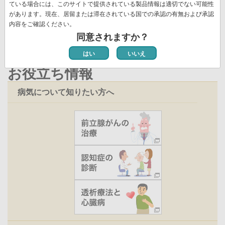
ジ
ている場合には、このサイトで提供されている製品情報は適切でない可能性
新着情報一覧
ト
があります。現在、居留または滞在されている国での承認の有無および承認
ペ
内容をご確認ください。
ー
同意されますか？
ジ
はい
いいえ
お役立ち情報
病気について知りたい方へ