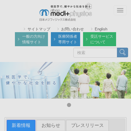
メ
イ
Togg
ン
navig
コ
サイトマップ
お問い合わせ
English
ン
一般の方向け
医療関係者
受託サービス
テ
情報サイト
専用サイト
について
ン
検
検索
ツ
索
に
移
動
新着情報
お知らせ
プレスリリース