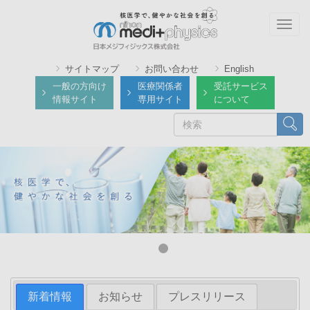
メ
イ
Togg
ン
navig
コ
サイトマップ
お問い合わせ
English
ン
一般の方向け
医療関係者
受託サービス
テ
情報サイト
専用サイト
について
ン
検
検索
ツ
索
に
移
動
新着情報
お知らせ
プレスリリース