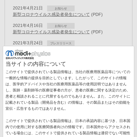
2021年4月21日
お知らせ
新型コロナウイルス感染者発生について
(PDF)
2021年4月16日
お知らせ
新型コロナウイルス感染者発生について
(PDF)
2021年3月24日
プレスリリース
役員異動のお知らせ
(PDF)
2021年3月22日
お知らせ
当サイトの内容について
「健康経営優良法人2021」に認定
(PDF)
このサイトで提供されている製品情報は、当社の医療用医薬品等についての
2021年2月25日
一般的な情報の提供を目的としています。したがって、このサイトの情報
お知らせ
「AIレセチェッカー」の取り扱い終了について
(PDF)
は、医学的アドバイスや当社の医療用医薬品等の使用説明ではありません
ペ
し、医師・薬剤師等の医療従事者の方が、患者の医療に関する決定のため、
ー
患者と相談されることに代替するものでもありません。また、このサイトに
先
« 最初
前
‹‹
ペ
11
ペ
12
ペ
13
ペ
14
カ
15
ペ
16
ジ
記載されている製品（開発品を含む）の情報は、その製品またはその効能を
送
頭
ペ
ー
ー
ー
ー
レ
ー
宣伝・広告するものではありません。
ペ
17
ペ
18
ペ
19
次
››
最
最終 »
り
ペ
ー
ジ
ジ
ジ
ジ
ン
ジ
ー
ー
ー
ペ
終
ー
ジ
ト
このサイトで提供されている製品情報は、日本の承認内容に基づき、日本国
ジ
ジ
ジ
ー
ペ
ジ
ペ
内での使用に対する医療関係者向けの情報です。日本国外からアクセスされ
新着情報一覧
ジ
ー
ー
ている場合には、このサイトで提供されている製品情報は適切でない可能性
ジ