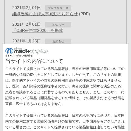
2021年2月01日
プレスリリース
組織改編および人事異動のお知らせ
(PDF)
2021年2月01日
お知らせ
「CSR報告書2020」を掲載
2021年1月25日
お知らせ
当社テレビ出演動画のご案内
(PDF)
2021年1月20日
お知らせ
当サイトの内容について
新型コロナウイルス感染者発生について
(PDF)
このサイトで提供されている製品情報は、当社の医療用医薬品等についての
2020年12月08日
一般的な情報の提供を目的としています。したがって、このサイトの情報
お知らせ
当社テレビ出演のお知らせ
(PDF)
は、医学的アドバイスや当社の医療用医薬品等の使用説明ではありません
ペ
し、医師・薬剤師等の医療従事者の方が、患者の医療に関する決定のため、
ー
患者と相談されることに代替するものでもありません。また、このサイトに
先
« 最初
前
‹‹
ペ
12
ペ
13
ペ
14
ペ
15
カ
16
ペ
17
ジ
記載されている製品（開発品を含む）の情報は、その製品またはその効能を
送
頭
ペ
ー
ー
ー
ー
レ
ー
宣伝・広告するものではありません。
ペ
18
ペ
19
ペ
20
次
››
最
最終 »
り
ペ
ー
ジ
ジ
ジ
ジ
ン
ジ
ー
ー
ー
ペ
終
ー
ジ
ト
このサイトで提供されている製品情報は、日本の承認内容に基づき、日本国
ジ
ジ
ジ
ー
ペ
ジ
ペ
内での使用に対する医療関係者向けの情報です。日本国外からアクセスされ
新着情報一覧
ジ
ー
ー
ている場合には、このサイトで提供されている製品情報は適切でない可能性
ジ