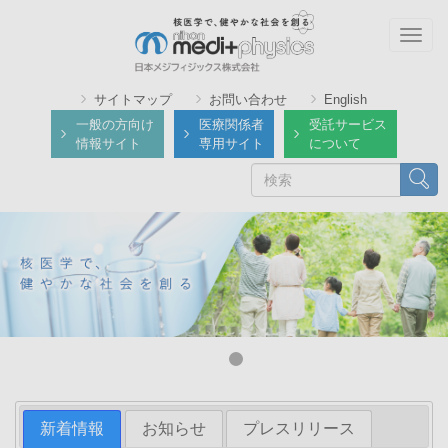
メ
イ
Togg
ン
navig
コ
サイトマップ
お問い合わせ
English
ン
一般の方向け
医療関係者
受託サービス
テ
情報サイト
専用サイト
について
ン
検
検索
ツ
索
に
移
動
新着情報
お知らせ
プレスリリース