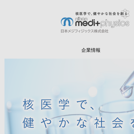
メ
イ
ン
検
コ
索
ン
テ
企業情報
ン
ツ
に
移
動