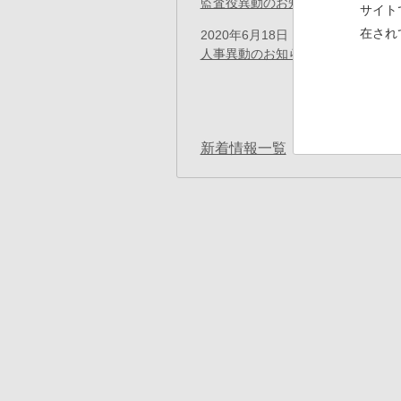
監査役異動のお知らせ
(PDF)
サイト
在され
2020年6月18日
プレスリリース
人事異動のお知らせ
(PDF)
ペ
ー
先
« 最初
ジ
送
頭
り
ペ
新着情報一覧
ー
ジ