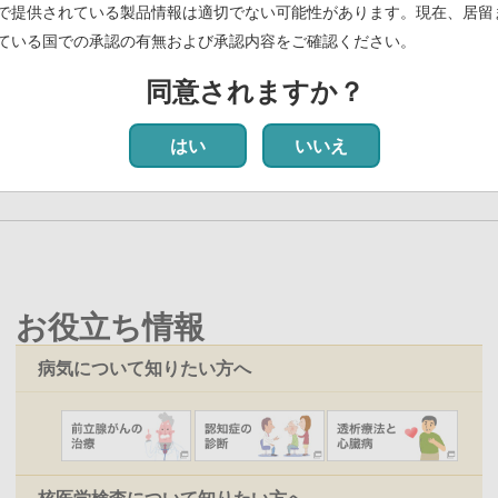
で提供されている製品情報は適切でない可能性があります。現在、居留
ている国での承認の有無および承認内容をご確認ください。
同意されますか？
前
‹‹
ペ
12
ペ
13
ペ
14
ペ
15
ペ
16
カ
17
ペ
18
ペ
19
ペ
20
次
››
ペ
ー
ー
ー
ー
ー
レ
ー
ー
ー
ペ
はい
いいえ
ー
ジ
ジ
ジ
ジ
ジ
ン
ジ
ジ
ジ
ー
ジ
ト
ジ
ペ
ー
ジ
お役立ち情報
病気について知りたい方へ