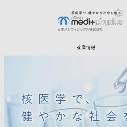
メ
イ
ン
検
コ
索
ン
テ
企業情報
ン
ツ
に
移
動