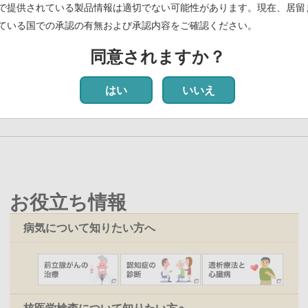
で提供されている製品情報は適切でない可能性があります。現在、居留
ている国での承認の有無および承認内容をご確認ください。
グ剤「ビザミルⓇ静注」による検査が保険適用 ―生産体制を増強へ―
(
同意されますか？
最初
前
‹‹
ペ
2
ペ
3
ペ
4
ペ
5
カ
6
ペ
7
ペ
8
ペ
9
ペ
10
次
››
最
最
ペ
ー
ー
ー
ー
レ
ー
ー
ー
ー
ペ
終
はい
いいえ
ー
ジ
ジ
ジ
ジ
ン
ジ
ジ
ジ
ジ
ー
ペ
ジ
ト
ジ
ー
ペ
ジ
ー
ジ
お役立ち情報
病気について知りたい方へ