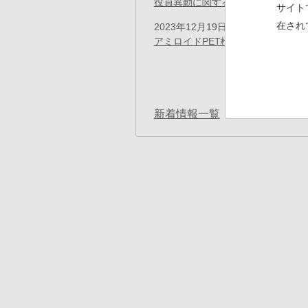
役員異動に関するお知らせ
(PDF)
サイト
在され
2023年12月19日
プレスリリース
アミロイドPET検査用イメージン
ペ
ー
先
« 
ジ
送
頭
り
ペ
新着情報一覧
ー
ジ