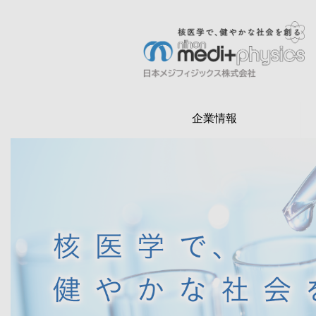
メ
イ
ン
検
コ
索
ン
テ
企業情報
ン
ツ
に
移
動