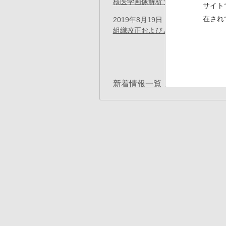
核医学画像解析ソフトウェアのご提供方
サイト
在され
2019年8月19日
プレスリリース
組織改正および人事異動のお知らせ
ペ
ー
ジ
送
り
新着情報一覧