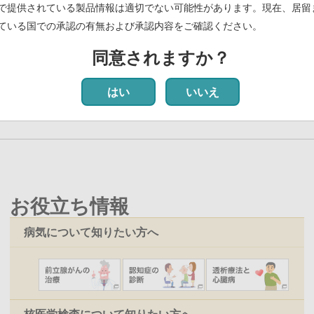
針について -medi+FALCON認証取得ー
(PDF)
で提供されている製品情報は適切でない可能性があります。現在、居留
ている国での承認の有無および承認内容をご確認ください。
(PDF)
同意されますか？
先
« 最初
前
‹‹
ペ
12
ペ
13
ペ
14
ペ
15
ペ
16
ペ
17
ペ
18
ペ
19
頭
ペ
ー
ー
ー
ー
ー
ー
ー
ー
はい
いいえ
ペ
ー
ジ
ジ
ジ
ジ
ジ
ジ
ジ
ジ
ー
ジ
ジ
お役立ち情報
病気について知りたい方へ