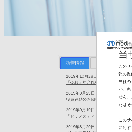
当
新着情報
お知らせ
プ
このサ
報の提
2019年10月28日
お知らせ
当社の
「令和元年台風第15号および第19
が、患
2019年9月29日
プレスリリース
せん。
役員異動のお知らせ
(PDF)
たはそ
2019年9月10日
プレスリリース
「セラノスティクス」の創薬拠点が
このサ
2019年8月20日
に対す
プレスリリース