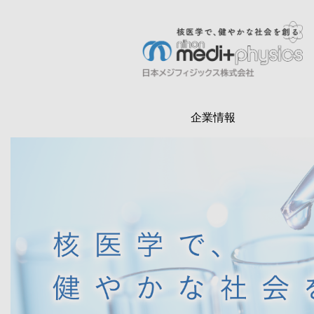
メ
イ
ン
検
コ
索
ン
テ
企業情報
ン
ツ
に
移
動