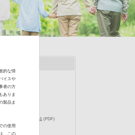
般的な情
バイスや
事者の方
もありま
の製品ま
する共同研究契約を締結
(PDF)
での使用
は、この