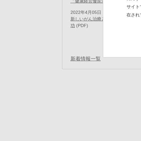
「健康経営優良法人2022」認定の
サイト
2022年4月05日
プレスリリース
在され
新しいがん治療と期待されるTAT
功
(PDF)
ペ
ー
先
« 最
ジ
送
頭
り
ペ
新着情報一覧
ー
ジ