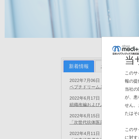
当
新着情報
お知らせ
プ
このサ
2022年7月06日
報の提
プレスリリース
ペプチドリームとの戦略的共同研究
当社の
が、患
2022年6月17日
プレスリリース
組織改編および人事異動のお知らせ
せん。
たはそ
2022年6月15日
プレスリリース
「次世代抗体医薬品の開発を加速す
このサ
2022年4月11日
お知らせ
に対す