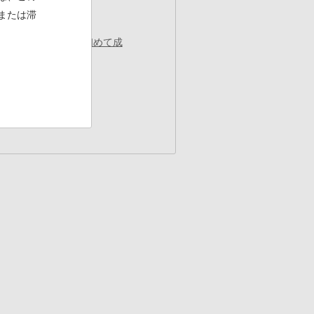
または滞
ルでの製造に世界で初めて成
最
最終 »
終
ペ
ー
ジ