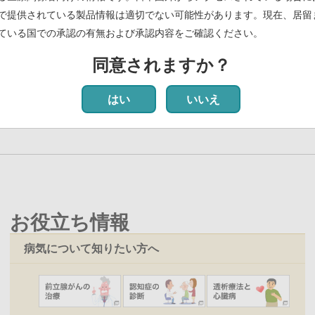
お知らせ
(PDF)
で提供されている製品情報は適切でない可能性があります。現在、居留
ている国での承認の有無および承認内容をご確認ください。
のコア原料となるアクチニウム225の小型加速器による治験薬製造スケー
同意されますか？
初
前
‹‹
ペ
6
ペ
7
ペ
8
ペ
9
カ
10
ペ
11
ペ
12
ペ
13
ペ
14
次
››
はい
いいえ
ペ
ー
ー
ー
ー
レ
ー
ー
ー
ー
ペ
ー
ジ
ジ
ジ
ジ
ン
ジ
ジ
ジ
ジ
ー
ジ
ト
ジ
ペ
ー
ジ
お役立ち情報
病気について知りたい方へ