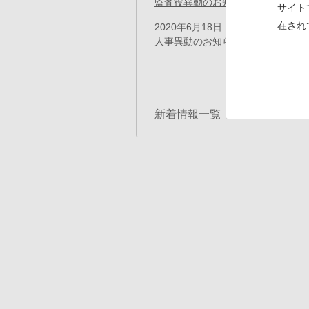
監査役異動のお知らせ
(PDF)
サイト
在され
2020年6月18日
プレスリリース
人事異動のお知らせ
(PDF)
ペ
ー
先
« 最初
ジ
送
頭
り
ペ
新着情報一覧
ー
ジ