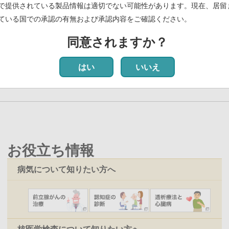
で提供されている製品情報は適切でない可能性があります。現在、居留
ている国での承認の有無および承認内容をご確認ください。
同意されますか？
前
‹‹
ペ
12
ペ
13
ペ
14
ペ
15
ペ
16
カ
17
ペ
18
ペ
19
ペ
20
次
››
ペ
ー
ー
ー
ー
ー
レ
ー
ー
ー
ペ
はい
いいえ
ー
ジ
ジ
ジ
ジ
ジ
ン
ジ
ジ
ジ
ー
ジ
ト
ジ
ペ
ー
ジ
お役立ち情報
病気について知りたい方へ