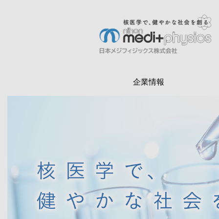
メ
イ
ン
検
コ
索
ン
テ
企業情報
ン
ツ
に
移
動