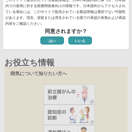
送
頭
ペ
ー
ー
ー
ー
レ
ー
ペ
12
ペ
13
ペ
14
次
››
最
最終 »
り
内での使用に対する医療関係者向けの情報です。日本国外からアクセスされ
ペ
ー
ジ
ジ
ジ
ジ
ン
ジ
ー
ー
ー
ペ
終
ている場合には、このサイトで提供されている製品情報は適切でない可能性
ー
ジ
ト
ジ
ジ
ジ
ー
ペ
があります。現在、居留または滞在されている国での承認の有無および承認
ジ
ペ
新着情報一覧
内容をご確認ください。
ジ
ー
ー
同意されますか？
ジ
ジ
はい
いいえ
お役立ち情報
病気について知りたい方へ