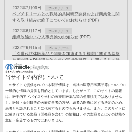
2022年7月06日
プレスリリース
ペプチドリームとの戦略的共同研究開発および商業化に関
する取り組みの終了についてのお知らせ
(PDF)
2022年6月17日
プレスリリース
組織改編および人事異動のお知らせ
(PDF)
2022年6月15日
プレスリリース
「次世代抗体医薬品の開発を加速するRI標識に関する基盤
技術開発とRI標識抗体医薬の実用化研究」に関する共同研
究契約を締結
(PDF)
当サイトの内容について
2022年4月11日
お知らせ
「健康経営優良法人2022」認定のお知らせ
(PDF)
このサイトで提供されている製品情報は、当社の医療用医薬品等についての
一般的な情報の提供を目的としています。したがって、このサイトの情報
2022年4月05日
プレスリリース
は、医学的アドバイスや当社の医療用医薬品等の使用説明ではありません
新しいがん治療と期待されるTATのコア原料となるアクチ
し、医師・薬剤師等の医療従事者の方が、患者の医療に関する決定のため、
ニウム225の小型加速器による治験薬製造スケールでの製
患者と相談されることに代替するものでもありません。また、このサイトに
造に世界で初めて成功
(PDF)
記載されている製品（開発品を含む）の情報は、その製品またはその効能を
ペ
宣伝・広告するものではありません。
ー
先
« 最初
前
‹‹
ペ
6
ペ
7
ペ
8
ペ
9
カ
10
ペ
11
ジ
このサイトで提供されている製品情報は、日本の承認内容に基づき、日本国