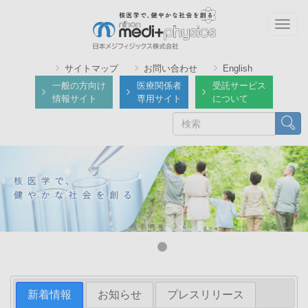
メ
イ
Togg
ン
navig
コ
サイトマップ
お問い合わせ
English
ン
一般の方向け
医療関係者
受託サービス
テ
情報サイト
専用サイト
について
ン
検
検索
ツ
索
に
移
動
新着情報
お知らせ
プレスリリース