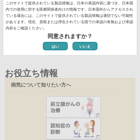
先
« 最初
前
‹‹
ペ
3
ペ
4
ペ
5
ペ
6
カ
7
ペ
8
ペ
9
ジ
このサイトで提供されている製品情報は、日本の承認内容に基づき、日本国
送
頭
ペ
ー
ー
ー
ー
レ
ー
ー
内での使用に対する医療関係者向けの情報です。日本国外からアクセスされ
ペ
10
ペ
11
次
››
最
最終 »
り
ペ
ー
ジ
ジ
ジ
ジ
ン
ジ
ジ
ている場合には、このサイトで提供されている製品情報は適切でない可能性
ー
ー
ペ
終
ー
ジ
ト
があります。現在、居留または滞在されている国での承認の有無および承認
ジ
ジ
ー
ペ
ジ
ペ
内容をご確認ください。
新着情報一覧
ジ
ー
ー
同意されますか？
ジ
ジ
はい
いいえ
お役立ち情報
病気について知りたい方へ