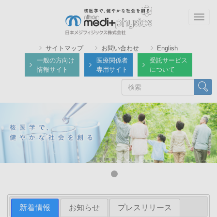
メ
イ
Togg
ン
navig
コ
サイトマップ
お問い合わせ
English
ン
一般の方向け
医療関係者
受託サービス
テ
情報サイト
専用サイト
について
ン
検
検索
ツ
索
に
移
動
新着情報
お知らせ
プレスリリース