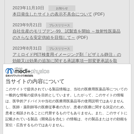
2023年11月10日
お知らせ
本日発生したサイトの表示不具合について
(PDF)
2023年9月21日
プレスリリース
自社生産のモリブデン-99、試製造を開始 ～放射性医薬品
のさらなる安定供給を目指して～
(PDF)
2023年8月31日
プレスリリース
アミロイドPET検査用イメージング剤「ビザミル静注」の
効能又は効果の追加に関する承認事項一部変更承認を取
得
(PDF)
2023年8月23日
プレスリリース
当サイトの内容について
PET検査用放射性医薬品「FDGスキャン🄬注」について
このサイトで提供されている製品情報は、当社の医療用医薬品等についての
効能又は効果の追加に関する承認事項一部変更承認を取
一般的な情報の提供を目的としています。したがって、このサイトの情報
得
(PDF)
は、医学的アドバイスや当社の医療用医薬品等の使用説明ではありません
し、医師・薬剤師等の医療従事者の方が、患者の医療に関する決定のため、
2023年7月31日
プレスリリース
患者と相談されることに代替するものでもありません。また、このサイトに
日本医用画像工学会の功績賞を受賞～骨シンチグラム解析
記載されている製品（開発品を含む）の情報は、その製品またはその効能を
AIの開発、実用化、および普及～
(PDF)
宣伝・広告するものではありません。
ペ
ー