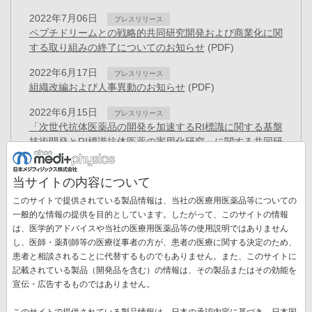
2022年7月06日
プレスリリース
ペプチドリームとの戦略的共同研究開発および商業化に関
する取り組みの終了についてのお知らせ
(PDF)
2022年6月17日
プレスリリース
組織改編および人事異動のお知らせ
(PDF)
2022年6月15日
プレスリリース
「次世代抗体医薬品の開発を加速するRI標識に関する基盤
技術開発とRI標識抗体医薬の実用化研究」に関する共同研
究契約を締結
(PDF)
当サイトの内容について
2022年4月11日
お知らせ
「健康経営優良法人2022」認定のお知らせ
(PDF)
このサイトで提供されている製品情報は、当社の医療用医薬品等についての
一般的な情報の提供を目的としています。したがって、このサイトの情報
2022年4月05日
プレスリリース
は、医学的アドバイスや当社の医療用医薬品等の使用説明ではありません
新しいがん治療と期待されるTATのコア原料となるアクチ
し、医師・薬剤師等の医療従事者の方が、患者の医療に関する決定のため、
ニウム225の小型加速器による治験薬製造スケールでの製
患者と相談されることに代替するものでもありません。また、このサイトに
造に世界で初めて成功
(PDF)
記載されている製品（開発品を含む）の情報は、その製品またはその効能を
ペ
宣伝・広告するものではありません。
ー
先
« 最初
前
‹‹
ペ
6
ペ
7
ペ
8
ペ
9
カ
10
ペ
11
ジ
このサイトで提供されている製品情報は、日本の承認内容に基づき、日本国