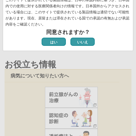
送
頭
ペ
ー
ー
ー
ー
レ
ー
ペ
12
ペ
13
ペ
14
次
››
最
最終 »
り
内での使用に対する医療関係者向けの情報です。日本国外からアクセスされ
ペ
ー
ジ
ジ
ジ
ジ
ン
ジ
ー
ー
ー
ペ
終
ている場合には、このサイトで提供されている製品情報は適切でない可能性
ー
ジ
ト
ジ
ジ
ジ
ー
ペ
があります。現在、居留または滞在されている国での承認の有無および承認
ジ
ペ
新着情報一覧
内容をご確認ください。
ジ
ー
ー
同意されますか？
ジ
ジ
はい
いいえ
お役立ち情報
病気について知りたい方へ