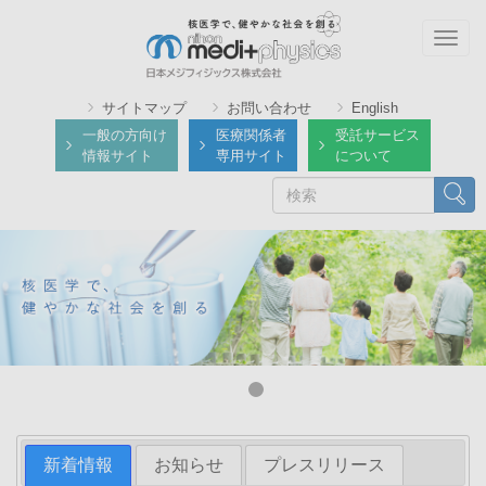
メ
イ
Togg
ン
navig
コ
サイトマップ
お問い合わせ
English
ン
一般の方向け
医療関係者
受託サービス
テ
情報サイト
専用サイト
について
ン
検
検索
ツ
索
に
移
動
新着情報
お知らせ
プレスリリース