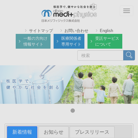
メ
イ
Togg
ン
navig
コ
サイトマップ
お問い合わせ
English
ン
一般の方向け
医療関係者
受託サービス
テ
情報サイト
専用サイト
について
ン
検
検索
ツ
索
に
移
動
新着情報
お知らせ
プレスリリース