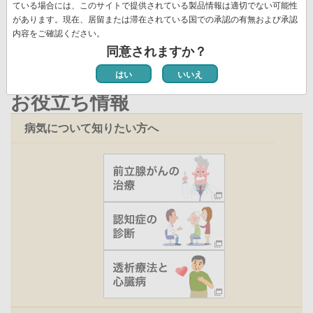
ジ
ペ
ている場合には、このサイトで提供されている製品情報は適切でない可能性
新着情報一覧
ジ
ー
ー
があります。現在、居留または滞在されている国での承認の有無および承認
ジ
内容をご確認ください。
ジ
同意されますか？
はい
いいえ
お役立ち情報
病気について知りたい方へ