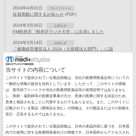
2024年4月01日
プレスリリース
役員異動に関するお知らせ
(PDF)
2024年3月26日
お知らせ
FM軽井沢「軽井沢ラジオ大学」に出演しました
2024年3月14日
お知らせ
「健康経営優良法人 2024（大規模法人部門）」に認
定
(PDF)
2024年3月04日
プレスリリース
当サイトの内容について
役員異動に関するお知らせ
(PDF)
このサイトで提供されている製品情報は、当社の医療用医薬品等についての
2023年12月19日
一般的な情報の提供を目的としています。したがって、このサイトの情報
プレスリリース
アミロイドPET検査用イメージング剤「ビザミルⓇ静注」
は、医学的アドバイスや当社の医療用医薬品等の使用説明ではありません
し、医師・薬剤師等の医療従事者の方が、患者の医療に関する決定のため、
による検査が保険適用 ―生産体制を増強へ―
(PDF)
ペ
患者と相談されることに代替するものでもありません。また、このサイトに
ー
記載されている製品（開発品を含む）の情報は、その製品またはその効能を
先
« 最初
前
‹‹
ペ
2
ペ
3
ペ
4
ペ
5
カ
6
ペ
7
ペ
8
ジ
宣伝・広告するものではありません。
送
頭
ペ
ー
ー
ー
ー
レ
ー
ー
ペ
9
ペ
10
次
››
最
最終 »
り
ペ
ー
ジ
ジ
ジ
ジ
ン
ジ
ジ
このサイトで提供されている製品情報は、日本の承認内容に基づき、日本国
ー
ー
ペ
終
ー
ジ
ト
内での使用に対する医療関係者向けの情報です。日本国外からアクセスされ
ジ
ジ
ー
ペ