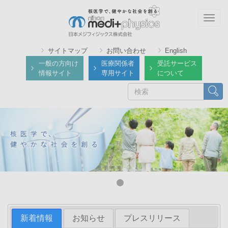
メ
イ
Togg
ン
navig
コ
サイトマップ
お問い合わせ
English
ン
一般の方向け
医療関係者
受託サービス
テ
情報サイト
専用サイト
について
ン
検
検索
ツ
索
に
移
動
新着情報
お知らせ
プレスリリース