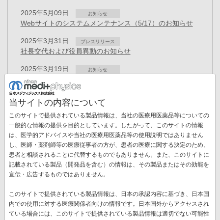
2025年5月09日
お知らせ
Webサイトのシステムメンテナンス（5/17）のお知らせ
2025年3月31日
プレスリリース
社長交代および役員異動のお知らせ
2025年3月19日
お知らせ
「健康経営優良法人 2025（大規模法人部門）」に認定
2024年12月02日
お知らせ
当サイトの内容について
GEヘルスケアによる当社株式取得について
このサイトで提供されている製品情報は、当社の医療用医薬品等についての
2024年10月31日
一般的な情報の提供を目的としています。したがって、このサイトの情報
お知らせ
「CSR報告書2024」を掲載しました
は、医学的アドバイスや当社の医療用医薬品等の使用説明ではありません
ペ
し、医師・薬剤師等の医療従事者の方が、患者の医療に関する決定のため、
ー
患者と相談されることに代替するものでもありません。また、このサイトに
先
« 最初
前
‹‹
ペ
1
ペ
2
カ
3
ペ
4
ペ
5
ペ
6
ペ
7
ジ
記載されている製品（開発品を含む）の情報は、その製品またはその効能を
送
頭
ペ
ー
ー
レ
ー
ー
ー
ー
宣伝・広告するものではありません。
ペ
8
ペ
9
次
››
最
最終 »
り
ペ
ー
ジ
ジ
ン
ジ
ジ
ジ
ジ
ー
ー
ペ
終
ー
ジ
ト
このサイトで提供されている製品情報は、日本の承認内容に基づき、日本国
ジ
ジ
ー
ペ
ジ
ペ
内での使用に対する医療関係者向けの情報です。日本国外からアクセスされ
新着情報一覧
ジ
ー
ー
ている場合には、このサイトで提供されている製品情報は適切でない可能性
ジ