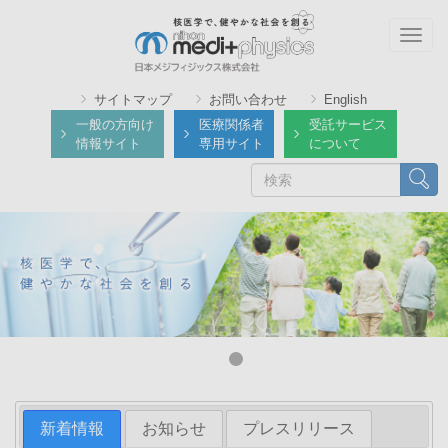
メ
イ
Togg
ン
navig
コ
サイトマップ
お問い合わせ
English
ン
一般の方向け
医療関係者
受託サービス
テ
情報サイト
専用サイト
について
ン
検
検索
ツ
索
に
移
動
新着情報
お知らせ
プレスリリース