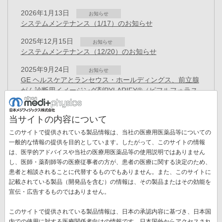
2026年1月13日
お知らせ
システムメンテナンス（1/17）のお知らせ
2025年12月15日
お知らせ
システムメンテナンス（12/20）のお知らせ
2025年9月24日
お知らせ
GE ヘルスケアとランセウス・ホールディングス、前立腺
がん診断用イメージング剤PYLARIFY®（ピフルフォラス
タット F18）の日本独占ライセンス契約を締結（GEヘル
スケアのサイトに移動します）
当サイトの内容について
2025年8月18日
お知らせ
このサイトで提供されている製品情報は、当社の医療用医薬品等についての
システムメンテナンス（8/23）のお知らせ
一般的な情報の提供を目的としています。したがって、このサイトの情報
は、医学的アドバイスや当社の医療用医薬品等の使用説明ではありません
2025年6月24日
お知らせ
し、医師・薬剤師等の医療従事者の方が、患者の医療に関する決定のため、
「ノルウェーとの意見交換」を更新しました
患者と相談されることに代替するものでもありません。また、このサイトに
ペ
記載されている製品（開発品を含む）の情報は、その製品またはその効能を
ー
先
« 最初
前
‹‹
ペ
1
カ
2
ペ
3
ペ
4
ペ
5
ペ
6
ペ
7
宣伝・広告するものではありません。
ジ
送
頭
ペ
ー
レ
ー
ー
ー
ー
ー
ペ
8
ペ
9
次
››
最
最終 »
り
このサイトで提供されている製品情報は、日本の承認内容に基づき、日本国
ペ
ー
ジ
ン
ジ
ジ
ジ
ジ
ジ
ー
ー
ペ
終
内での使用に対する医療関係者向けの情報です。日本国外からアクセスされ