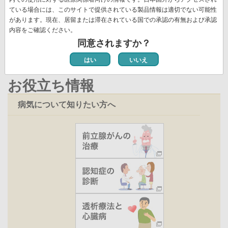
ー
ジ
ト
ジ
ジ
ー
ペ
ている場合には、このサイトで提供されている製品情報は適切でない可能性
ジ
ペ
新着情報一覧
があります。現在、居留または滞在されている国での承認の有無および承認
ジ
ー
ー
内容をご確認ください。
ジ
ジ
同意されますか？
はい
いいえ
お役立ち情報
病気について知りたい方へ