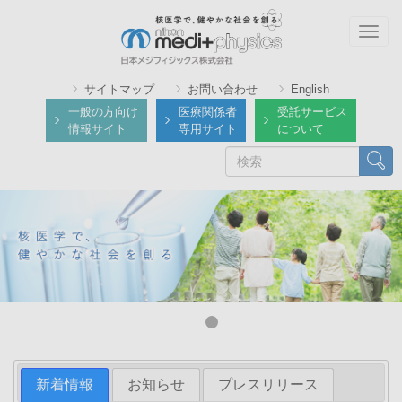
メ
イ
Togg
ン
navig
コ
サイトマップ
お問い合わせ
English
ン
一般の方向け
医療関係者
受託サービス
テ
情報サイト
専用サイト
について
ン
検
検索
ツ
索
に
移
動
新着情報
お知らせ
プレスリリース