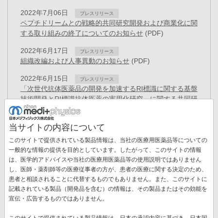
2022年7月06日
プレスリリース
ペプチドリームとの戦略的共同研究開発および商業化に関
する取り組みの終了についてのお知らせ
(PDF)
2022年6月17日
プレスリリース
組織改編および人事異動のお知らせ
(PDF)
2022年6月15日
プレスリリース
「次世代抗体医薬品の開発を加速するRI標識に関する基盤
技術開発とRI標識抗体医薬の実用化研究」に関する共同研
究契約を締結
(PDF)
当サイトの内容について
2022年4月11日
お知らせ
「健康経営優良法人2022」認定のお知らせ
(PDF)
このサイトで提供されている製品情報は、当社の医療用医薬品等についての
一般的な情報の提供を目的としています。したがって、このサイトの情報
2022年4月05日
プレスリリース
は、医学的アドバイスや当社の医療用医薬品等の使用説明ではありません
新しいがん治療と期待されるTATのコア原料となるアクチ
し、医師・薬剤師等の医療従事者の方が、患者の医療に関する決定のため、
ニウム225の小型加速器による治験薬製造スケールでの製
患者と相談されることに代替するものでもありません。また、このサイトに
造に世界で初めて成功
(PDF)
記載されている製品（開発品を含む）の情報は、その製品またはその効能を
ペ
宣伝・広告するものではありません。
ー
先
« 最初
前
‹‹
ペ
6
ペ
7
ペ
8
ペ
9
カ
10
ペ
11
ジ
このサイトで提供されている製品情報は、日本の承認内容に基づき、日本国