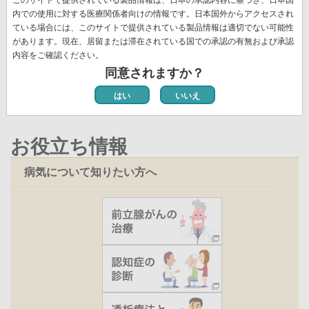
送
頭
ペ
ー
ー
ー
ー
レ
ー
ペ
12
ペ
13
ペ
14
次
››
最
最終 »
り
内での使用に対する医療関係者向けの情報です。日本国外からアクセスされ
ペ
ー
ジ
ジ
ジ
ジ
ン
ジ
ー
ー
ー
ペ
終
ている場合には、このサイトで提供されている製品情報は適切でない可能性
ー
ジ
ト
ジ
ジ
ジ
ー
ペ
があります。現在、居留または滞在されている国での承認の有無および承認
ジ
ペ
新着情報一覧
内容をご確認ください。
ジ
ー
ー
同意されますか？
ジ
ジ
はい
いいえ
お役立ち情報
病気について知りたい方へ