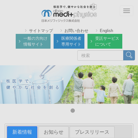
メ
イ
Togg
ン
navig
コ
サイトマップ
お問い合わせ
English
ン
一般の方向け
医療関係者
受託サービス
テ
情報サイト
専用サイト
について
ン
検
検索
ツ
索
に
移
動
新着情報
お知らせ
プレスリリース