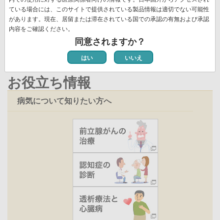
ー
ジ
ト
ジ
ジ
ジ
ー
ペ
ている場合には、このサイトで提供されている製品情報は適切でない可能性
ジ
ペ
新着情報一覧
があります。現在、居留または滞在されている国での承認の有無および承認
ジ
ー
ー
内容をご確認ください。
ジ
ジ
同意されますか？
はい
いいえ
お役立ち情報
病気について知りたい方へ