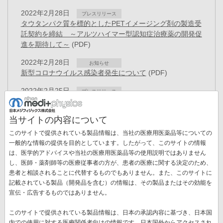
2022年2月28日
プレスリリース
タウタンパク質を標的としたPETイメージング剤の製造受
託契約を締結 ～アルツハイマー型認知症治療薬の開発促
進を期待して～
(PDF)
2022年2月28日
お知らせ
新型コロナウイルス感染者発生について
(PDF)
2022年2月25日
プレスリリース
役員異動のお知らせ
(PDF)
当サイトの内容について
2022年2月10日
お知らせ
メジテック®自主回収(クラスⅡ)のお知らせ(一部改
このサイトで提供されている製品情報は、当社の医療用医薬品等についての
訂)
(PDF)
一般的な情報の提供を目的としています。したがって、このサイトの情報
は、医学的アドバイスや当社の医療用医薬品等の使用説明ではありません
2022年2月10日
お知らせ
し、医師・薬剤師等の医療従事者の方が、患者の医療に関する決定のため、
新型コロナウイルス感染者発生について
(PDF)
患者と相談されることに代替するものでもありません。また、このサイトに
ペ
記載されている製品（開発品を含む）の情報は、その製品またはその効能を
ー
先
« 最初
前
‹‹
ペ
8
ペ
9
ペ
10
ペ
11
カ
12
ペ
13
宣伝・広告するものではありません。
ジ
送
頭
ペ
ー
ー
ー
ー
レ
ー
ペ
14
ペ
15
ペ
16
次
››
最
最終 »
り
このサイトで提供されている製品情報は、日本の承認内容に基づき、日本国
ペ
ー
ジ
ジ
ジ
ジ
ン
ジ
ー
ー
ー
ペ
終
内での使用に対する医療関係者向けの情報です。日本国外からアクセスされ