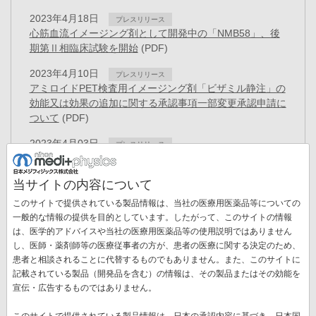
2023年4月18日
プレスリリース
心筋血流イメージング剤として開発中の「NMB58」、後
期第Ⅱ相臨床試験を開始
(PDF)
2023年4月10日
プレスリリース
アミロイドPET検査用イメージング剤「ビザミル静注」の
効能又は効果の追加に関する承認事項一部変更承認申請に
ついて
(PDF)
2023年4月03日
プレスリリース
日本メジフィジックス株式会社は創立50周年を迎えまし
た
(PDF)
当サイトの内容について
2023年3月30日
プレスリリース
このサイトで提供されている製品情報は、当社の医療用医薬品等についての
役員異動に関するお知らせ
(PDF)
一般的な情報の提供を目的としています。したがって、このサイトの情報
は、医学的アドバイスや当社の医療用医薬品等の使用説明ではありません
2023年3月15日
お知らせ
し、医師・薬剤師等の医療従事者の方が、患者の医療に関する決定のため、
「健康経営優良法人2023（大規模法人部門）」に認
患者と相談されることに代替するものでもありません。また、このサイトに
定
(PDF)
記載されている製品（開発品を含む）の情報は、その製品またはその効能を
ペ
宣伝・広告するものではありません。
ー
先
« 最初
前
‹‹
ペ
4
ペ
5
ペ
6
ペ
7
カ
8
ペ
9
ペ
10
ジ
このサイトで提供されている製品情報は、日本の承認内容に基づき、日本国