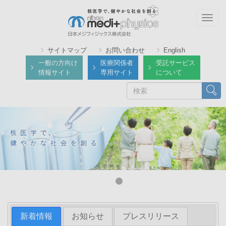
メ
イ
Togg
ン
navig
コ
サイトマップ
お問い合わせ
English
ン
一般の方向け
医療関係者
受託サービス
テ
情報サイト
専用サイト
について
ン
検
検索
ツ
索
に
移
動
新着情報
お知らせ
プレスリリース