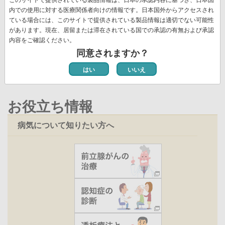
送
頭
ペ
ー
ー
ー
ー
レ
ー
ー
ペ
11
ペ
12
次
››
最
最終 »
り
内での使用に対する医療関係者向けの情報です。日本国外からアクセスされ
ペ
ー
ジ
ジ
ジ
ジ
ン
ジ
ジ
ー
ー
ペ
終
ている場合には、このサイトで提供されている製品情報は適切でない可能性
ー
ジ
ト
ジ
ジ
ー
ペ
があります。現在、居留または滞在されている国での承認の有無および承認
ジ
ペ
新着情報一覧
内容をご確認ください。
ジ
ー
ー
同意されますか？
ジ
ジ
はい
いいえ
お役立ち情報
病気について知りたい方へ