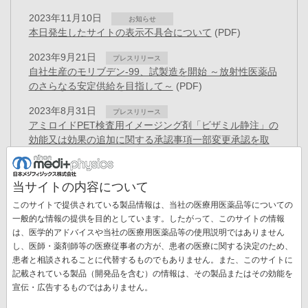
2023年11月10日
お知らせ
本日発生したサイトの表示不具合について
(PDF)
2023年9月21日
プレスリリース
自社生産のモリブデン-99、試製造を開始 ～放射性医薬品
のさらなる安定供給を目指して～
(PDF)
2023年8月31日
プレスリリース
アミロイドPET検査用イメージング剤「ビザミル静注」の
効能又は効果の追加に関する承認事項一部変更承認を取
得
(PDF)
2023年8月23日
プレスリリース
当サイトの内容について
PET検査用放射性医薬品「FDGスキャン🄬注」について
このサイトで提供されている製品情報は、当社の医療用医薬品等についての
効能又は効果の追加に関する承認事項一部変更承認を取
一般的な情報の提供を目的としています。したがって、このサイトの情報
得
(PDF)
は、医学的アドバイスや当社の医療用医薬品等の使用説明ではありません
し、医師・薬剤師等の医療従事者の方が、患者の医療に関する決定のため、
2023年7月31日
プレスリリース
患者と相談されることに代替するものでもありません。また、このサイトに
日本医用画像工学会の功績賞を受賞～骨シンチグラム解析
記載されている製品（開発品を含む）の情報は、その製品またはその効能を
AIの開発、実用化、および普及～
(PDF)
宣伝・広告するものではありません。
ペ
ー