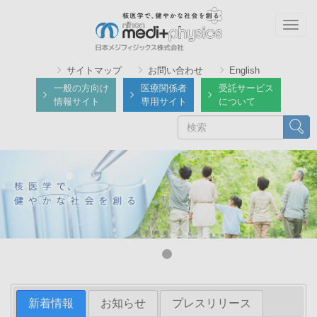
メ
イ
Togg
ン
navig
コ
サイトマップ
お問い合わせ
English
ン
一般の方向け
医療関係者
受託サービス
テ
情報サイト
専用サイト
について
ン
検
検索
ツ
索
に
移
動
新着情報
お知らせ
プレスリリース