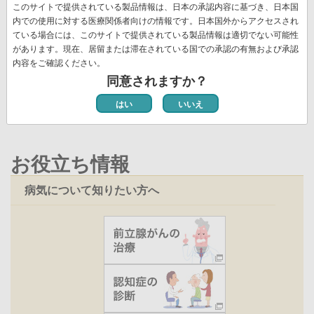
先
« 最初
前
‹‹
ペ
3
ペ
4
ペ
5
ペ
6
カ
7
ペ
8
ペ
9
ジ
このサイトで提供されている製品情報は、日本の承認内容に基づき、日本国
送
頭
ペ
ー
ー
ー
ー
レ
ー
ー
内での使用に対する医療関係者向けの情報です。日本国外からアクセスされ
ペ
10
ペ
11
次
››
最
最終 »
り
ペ
ー
ジ
ジ
ジ
ジ
ン
ジ
ジ
ている場合には、このサイトで提供されている製品情報は適切でない可能性
ー
ー
ペ
終
ー
ジ
ト
があります。現在、居留または滞在されている国での承認の有無および承認
ジ
ジ
ー
ペ
ジ
ペ
内容をご確認ください。
新着情報一覧
ジ
ー
ー
同意されますか？
ジ
ジ
はい
いいえ
お役立ち情報
病気について知りたい方へ