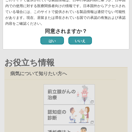
送
頭
ペ
ー
ー
ー
ー
レ
ー
ー
ペ
8
ペ
9
次
››
最
最終 »
り
内での使用に対する医療関係者向けの情報です。日本国外からアクセスされ
ペ
ー
ジ
ジ
ジ
ジ
ン
ジ
ジ
ー
ー
ペ
終
ている場合には、このサイトで提供されている製品情報は適切でない可能性
ー
ジ
ト
ジ
ジ
ー
ペ
があります。現在、居留または滞在されている国での承認の有無および承認
ジ
ペ
新着情報一覧
内容をご確認ください。
ジ
ー
ー
同意されますか？
ジ
ジ
はい
いいえ
お役立ち情報
病気について知りたい方へ