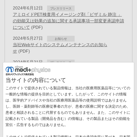
2024年6月12日
プレスリリース
アミロイドPET検査用イメージング剤「ビザミル 静注 」
の効能又は効果の追加に関する承認事項一部変更承認申請
について
(PDF)
2024年5月27日
お知らせ
当社Webサイトのシステムメンテナンスのお知ら
せ
(PDF)
2024年5月21日
プレスリリース
PET検査用放射性医薬品「アキュミン静注」薬価基準収
載
(PDF)
当サイトの内容について
2024年5月21日
お知らせ
このサイトで提供されている製品情報は、当社の医療用医薬品等についての
「ビザミル静注」薬価基準収載のお知らせ
(PDF)
一般的な情報の提供を目的としています。したがって、このサイトの情報
は、医学的アドバイスや当社の医療用医薬品等の使用説明ではありません
2024年4月11日
プレスリリース
し、医師・薬剤師等の医療従事者の方が、患者の医療に関する決定のため、
膵がんのイメージング剤として開発中の「NMK89」、世
患者と相談されることに代替するものでもありません。また、このサイトに
界初の患者画像撮影を米国で発表
(PDF)
記載されている製品（開発品を含む）の情報は、その製品またはその効能を
ペ
宣伝・広告するものではありません。
ー
先
« 最初
前
‹‹
ペ
1
ペ
2
ペ
3
ペ
4
カ
5
ペ
6
ペ
7
ジ
このサイトで提供されている製品情報は、日本の承認内容に基づき、日本国