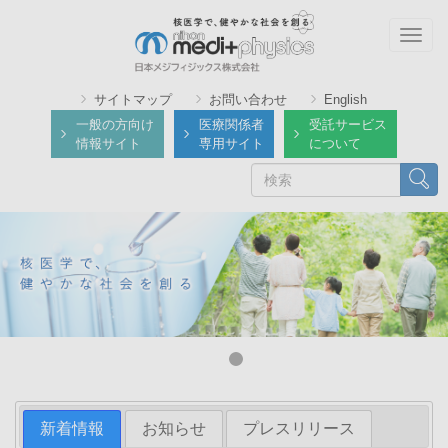
メ
イ
Togg
ン
navig
コ
サイトマップ
お問い合わせ
English
ン
一般の方向け
医療関係者
受託サービス
テ
情報サイト
専用サイト
について
ン
検
検索
ツ
索
に
移
動
新着情報
お知らせ
プレスリリース