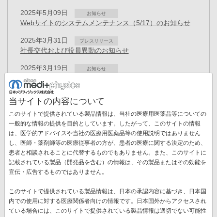
2025年5月09日
お知らせ
Webサイトのシステムメンテナンス（5/17）のお知らせ
2025年3月31日
プレスリリース
社長交代および役員異動のお知らせ
2025年3月19日
お知らせ
「健康経営優良法人 2025（大規模法人部門）」に認定
2024年12月02日
お知らせ
当サイトの内容について
GEヘルスケアによる当社株式取得について
このサイトで提供されている製品情報は、当社の医療用医薬品等についての
2024年10月31日
一般的な情報の提供を目的としています。したがって、このサイトの情報
お知らせ
「CSR報告書2024」を掲載しました
は、医学的アドバイスや当社の医療用医薬品等の使用説明ではありません
ペ
し、医師・薬剤師等の医療従事者の方が、患者の医療に関する決定のため、
ー
患者と相談されることに代替するものでもありません。また、このサイトに
先
« 最初
前
‹‹
ペ
1
ペ
2
カ
3
ペ
4
ペ
5
ペ
6
ペ
7
ジ
記載されている製品（開発品を含む）の情報は、その製品またはその効能を
送
頭
ペ
ー
ー
レ
ー
ー
ー
ー
宣伝・広告するものではありません。
ペ
8
ペ
9
次
››
最
最終 »
り
ペ
ー
ジ
ジ
ン
ジ
ジ
ジ
ジ
ー
ー
ペ
終
ー
ジ
ト
このサイトで提供されている製品情報は、日本の承認内容に基づき、日本国
ジ
ジ
ー
ペ
ジ
ペ
内での使用に対する医療関係者向けの情報です。日本国外からアクセスされ
新着情報一覧
ジ
ー
ー
ている場合には、このサイトで提供されている製品情報は適切でない可能性
ジ