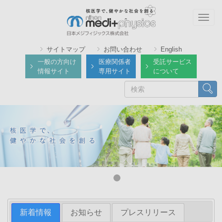
メ
イ
Togg
ン
navig
コ
サイトマップ
お問い合わせ
English
ン
一般の方向け
医療関係者
受託サービス
テ
情報サイト
専用サイト
について
ン
検
検索
ツ
索
に
移
動
新着情報
お知らせ
プレスリリース