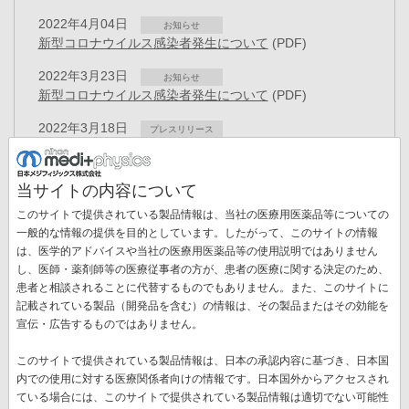
2022年4月04日
お知らせ
新型コロナウイルス感染者発生について
(PDF)
2022年3月23日
お知らせ
新型コロナウイルス感染者発生について
(PDF)
2022年3月18日
プレスリリース
人事異動のお知らせ
(PDF)
2022年3月10日
お知らせ
当サイトの内容について
3月14日システムメンテナンスのお知らせ
(PDF)
このサイトで提供されている製品情報は、当社の医療用医薬品等についての
2022年3月07日
一般的な情報の提供を目的としています。したがって、このサイトの情報
お知らせ
新型コロナウイルス感染者発生について
(PDF)
は、医学的アドバイスや当社の医療用医薬品等の使用説明ではありません
ペ
し、医師・薬剤師等の医療従事者の方が、患者の医療に関する決定のため、
ー
患者と相談されることに代替するものでもありません。また、このサイトに
先
« 最初
前
‹‹
ペ
7
ペ
8
ペ
9
ペ
10
カ
11
ペ
12
ジ
記載されている製品（開発品を含む）の情報は、その製品またはその効能を
送
頭
ペ
ー
ー
ー
ー
レ
ー
宣伝・広告するものではありません。
ペ
13
ペ
14
ペ
15
次
››
最
最終 »
り
ペ
ー
ジ
ジ
ジ
ジ
ン
ジ
ー
ー
ー
ペ
終
ー
ジ
ト
このサイトで提供されている製品情報は、日本の承認内容に基づき、日本国
ジ
ジ
ジ
ー
ペ
ジ
ペ
内での使用に対する医療関係者向けの情報です。日本国外からアクセスされ
新着情報一覧
ジ
ー
ー
ている場合には、このサイトで提供されている製品情報は適切でない可能性
ジ