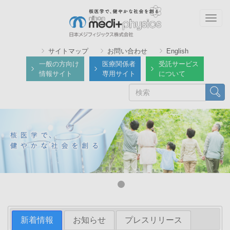
メ
イ
Togg
ン
navig
コ
サイトマップ
お問い合わせ
English
ン
一般の方向け
医療関係者
受託サービス
テ
情報サイト
専用サイト
について
ン
検
検索
ツ
索
に
移
動
新着情報
お知らせ
プレスリリース