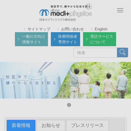
メ
イ
Togg
ン
navig
コ
サイトマップ
お問い合わせ
English
ン
一般の方向け
医療関係者
受託サービス
テ
情報サイト
専用サイト
について
ン
検
検索
ツ
索
に
移
動
新着情報
お知らせ
プレスリリース