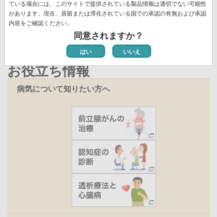
ジ
ペ
ている場合には、このサイトで提供されている製品情報は適切でない可能性
新着情報一覧
ジ
ー
ー
があります。現在、居留または滞在されている国での承認の有無および承認
ジ
内容をご確認ください。
ジ
同意されますか？
はい
いいえ
お役立ち情報
病気について知りたい方へ