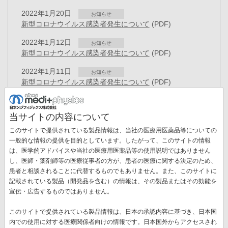
2022年1月20日
お知らせ
新型コロナウイルス感染者発生について
(PDF)
2022年1月12日
お知らせ
新型コロナウイルス感染者発生について
(PDF)
2022年1月11日
お知らせ
新型コロナウイルス感染者発生について
(PDF)
2021年11月17日
プレスリリース
特異的かつ簡便な抗体修飾技術に関する特許を取得 ～セ
当サイトの内容について
ラノスティクスを具現化する放射性金属核種の抗体への付
このサイトで提供されている製品情報は、当社の医療用医薬品等についての
加技術～
(PDF)
一般的な情報の提供を目的としています。したがって、このサイトの情報
2021年9月01日
は、医学的アドバイスや当社の医療用医薬品等の使用説明ではありません
お知らせ
し、医師・薬剤師等の医療従事者の方が、患者の医療に関する決定のため、
新型コロナウイルス感染者発生について
(PDF)
ペ
患者と相談されることに代替するものでもありません。また、このサイトに
ー
記載されている製品（開発品を含む）の情報は、その製品またはその効能を
先
« 最初
前
‹‹
ペ
9
ペ
10
ペ
11
ペ
12
カ
13
ペ
14
ジ
宣伝・広告するものではありません。
送
頭
ペ
ー
ー
ー
ー
レ
ー
ペ
15
ペ
16
ペ
17
次
››
最
最終 »
り
ペ
ー
ジ
ジ
ジ
ジ
ン
ジ
このサイトで提供されている製品情報は、日本の承認内容に基づき、日本国
ー
ー
ー
ペ
終
ー
ジ
ト
内での使用に対する医療関係者向けの情報です。日本国外からアクセスされ
ジ
ジ
ジ
ー
ペ