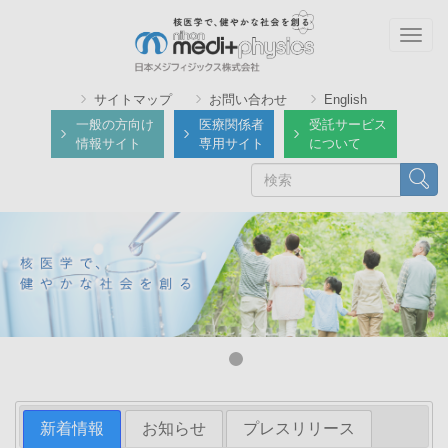
メ
イ
Togg
ン
navig
コ
サイトマップ
お問い合わせ
English
ン
一般の方向け
医療関係者
受託サービス
テ
情報サイト
専用サイト
について
ン
検
検索
ツ
索
に
移
動
新着情報
お知らせ
プレスリリース