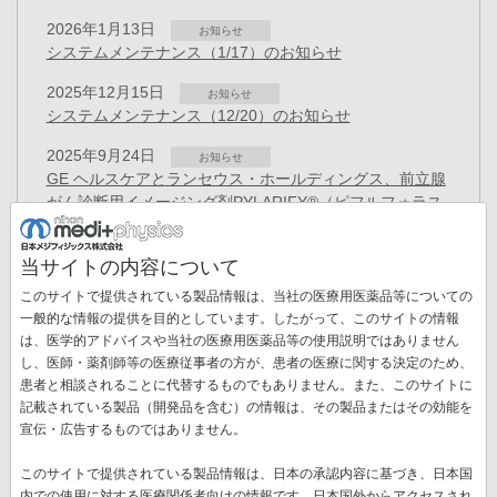
2026年1月13日
お知らせ
システムメンテナンス（1/17）のお知らせ
2025年12月15日
お知らせ
システムメンテナンス（12/20）のお知らせ
2025年9月24日
お知らせ
GE ヘルスケアとランセウス・ホールディングス、前立腺
がん診断用イメージング剤PYLARIFY®（ピフルフォラス
タット F18）の日本独占ライセンス契約を締結（GEヘル
スケアのサイトに移動します）
当サイトの内容について
2025年8月18日
お知らせ
このサイトで提供されている製品情報は、当社の医療用医薬品等についての
システムメンテナンス（8/23）のお知らせ
一般的な情報の提供を目的としています。したがって、このサイトの情報
は、医学的アドバイスや当社の医療用医薬品等の使用説明ではありません
2025年6月24日
お知らせ
し、医師・薬剤師等の医療従事者の方が、患者の医療に関する決定のため、
「ノルウェーとの意見交換」を更新しました
患者と相談されることに代替するものでもありません。また、このサイトに
ペ
記載されている製品（開発品を含む）の情報は、その製品またはその効能を
ー
先
« 最初
前
‹‹
ペ
1
カ
2
ペ
3
ペ
4
ペ
5
ペ
6
ペ
7
宣伝・広告するものではありません。
ジ
送
頭
ペ
ー
レ
ー
ー
ー
ー
ー
ペ
8
ペ
9
次
››
最
最終 »
り
このサイトで提供されている製品情報は、日本の承認内容に基づき、日本国
ペ
ー
ジ
ン
ジ
ジ
ジ
ジ
ジ
ー
ー
ペ
終
内での使用に対する医療関係者向けの情報です。日本国外からアクセスされ