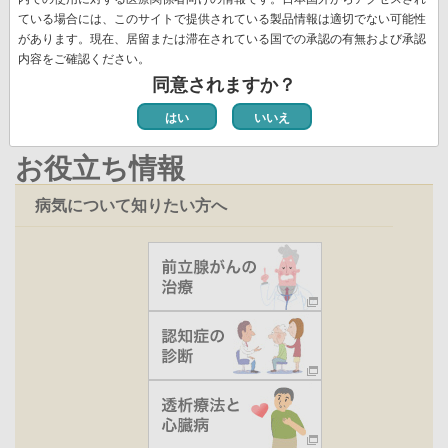
ー
ジ
ト
ジ
ジ
ー
ペ
ている場合には、このサイトで提供されている製品情報は適切でない可能性
ジ
ペ
新着情報一覧
があります。現在、居留または滞在されている国での承認の有無および承認
ジ
ー
ー
内容をご確認ください。
ジ
ジ
同意されますか？
はい
いいえ
お役立ち情報
病気について知りたい方へ