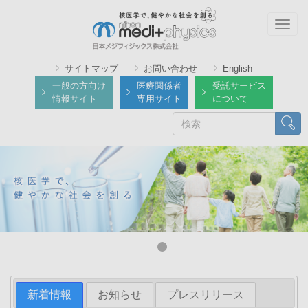
メ
イ
Togg
ン
navig
コ
サイトマップ
お問い合わせ
English
ン
一般の方向け
医療関係者
受託サービス
テ
情報サイト
専用サイト
について
ン
検
検索
ツ
索
に
移
動
新着情報
お知らせ
プレスリリース