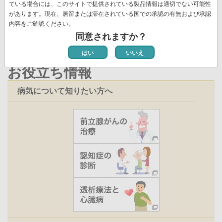
ジ
ている場合には、このサイトで提供されている製品情報は適切でない可能性
新着情報一覧
ト
ジ
ー
があります。現在、居留または滞在されている国での承認の有無および承認
ペ
ジ
内容をご確認ください。
ー
同意されますか？
ジ
はい
いいえ
お役立ち情報
病気について知りたい方へ