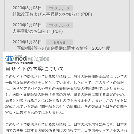
2020年3月03日
プレスリリース
組織改正および人事異動のお知らせ
(PDF)
2020年2月05日
プレスリリース
人事異動のお知らせ
(PDF)
2020年1月28日
お知らせ
「医療機関等への資金提供に関する情報（2018年度
分）」を公開
2020年1月08日
プレスリリース
当サイトの内容について
レセプト点検ソフトウェア「AIレセチェッカー」の販売開
このサイトで提供されている製品情報は、当社の医療用医薬品等についての
始について
(PDF)
一般的な情報の提供を目的としています。したがって、このサイトの情報
2019年11月29日
は、医学的アドバイスや当社の医療用医薬品等の使用説明ではありません
プレスリリース
し、医師・薬剤師等の医療従事者の方が、患者の医療に関する決定のため、
組織改正および人事異動のお知らせ
(PDF)
ペ
患者と相談されることに代替するものでもありません。また、このサイトに
ー
記載されている製品（開発品を含む）の情報は、その製品またはその効能を
先
« 最初
前
‹‹
ペ
12
ペ
13
ペ
14
ペ
15
ペ
16
ペ
17
ジ
宣伝・広告するものではありません。
送
頭
ペ
ー
ー
ー
ー
ー
ー
ペ
18
カ
19
ペ
20
次
››
最
最終 »
り
ペ
ー
ジ
ジ
ジ
ジ
ジ
ジ
このサイトで提供されている製品情報は、日本の承認内容に基づき、日本国
ー
レ
ー
ペ
終
ー
ジ
内での使用に対する医療関係者向けの情報です。日本国外からアクセスされ
ジ
ン
ジ
ー
ペ