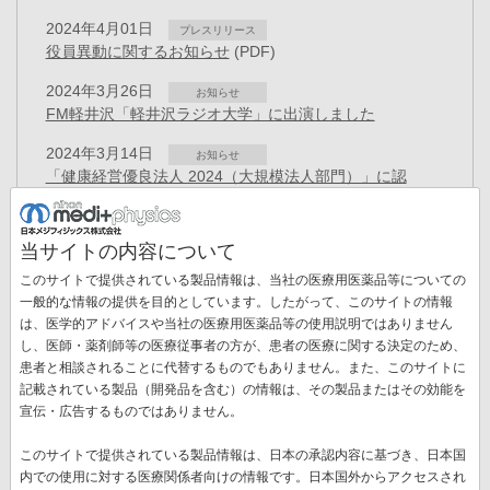
2024年4月01日
プレスリリース
役員異動に関するお知らせ
(PDF)
2024年3月26日
お知らせ
FM軽井沢「軽井沢ラジオ大学」に出演しました
2024年3月14日
お知らせ
「健康経営優良法人 2024（大規模法人部門）」に認
定
(PDF)
2024年3月04日
プレスリリース
当サイトの内容について
役員異動に関するお知らせ
(PDF)
このサイトで提供されている製品情報は、当社の医療用医薬品等についての
2023年12月19日
一般的な情報の提供を目的としています。したがって、このサイトの情報
プレスリリース
アミロイドPET検査用イメージング剤「ビザミルⓇ静注」
は、医学的アドバイスや当社の医療用医薬品等の使用説明ではありません
し、医師・薬剤師等の医療従事者の方が、患者の医療に関する決定のため、
による検査が保険適用 ―生産体制を増強へ―
(PDF)
ペ
患者と相談されることに代替するものでもありません。また、このサイトに
ー
記載されている製品（開発品を含む）の情報は、その製品またはその効能を
先
« 最初
前
‹‹
ペ
2
ペ
3
ペ
4
ペ
5
カ
6
ペ
7
ペ
8
ジ
宣伝・広告するものではありません。
送
頭
ペ
ー
ー
ー
ー
レ
ー
ー
ペ
9
ペ
10
次
››
最
最終 »
り
ペ
ー
ジ
ジ
ジ
ジ
ン
ジ
ジ
このサイトで提供されている製品情報は、日本の承認内容に基づき、日本国
ー
ー
ペ
終
ー
ジ
ト
内での使用に対する医療関係者向けの情報です。日本国外からアクセスされ
ジ
ジ
ー
ペ