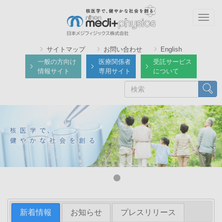
メ
イ
Togg
ン
navig
コ
サイトマップ
お問い合わせ
English
ン
一般の方向け
医療関係者
受託サービス
テ
情報サイト
専用サイト
について
ン
検
検索
ツ
索
に
移
動
新着情報
お知らせ
プレスリリース