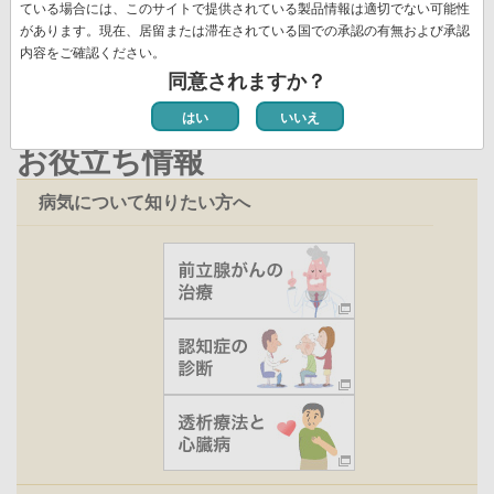
ジ
ペ
ている場合には、このサイトで提供されている製品情報は適切でない可能性
新着情報一覧
ジ
ー
ー
があります。現在、居留または滞在されている国での承認の有無および承認
ジ
内容をご確認ください。
ジ
同意されますか？
はい
いいえ
お役立ち情報
病気について知りたい方へ